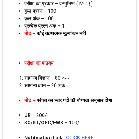
परीक्षा का प्रकार –
वस्‍तुनिष्‍ट ( MCQ )
कुल प्रश्‍न –
100
कुल अंक –
100
प्रत्‍येक प्रश्‍न अंक –
1
नाेट –
कोई ऋणात्‍मक मूल्‍यांकन नही
परीक्षा का पाठ्यम –
सामान्‍य विज्ञान –
80 अंक
सामान्‍य ज्ञान –
20 अंक
नोट –
परीक्षा का स्‍तर पदाें की योग्‍यता अनुसार होगा।
UR –
200/-
SC/ST/OBC/EWS –
100/-
Notification Link :
CLICK HERE