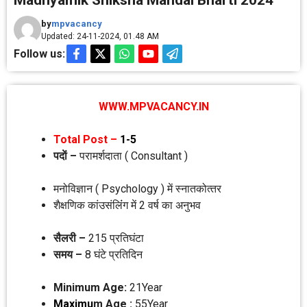
Madhyamik Shiksha Mandal Bharti 2024
by
mpvacancy
Updated: 24-11-2024, 01.48 AM
Follow us:
WWW.MPVACANCY.IN
Total Post –
1-5
पदाें –
परामर्शदाता ( Consultant )
मनोविज्ञान ( Psychology ) में स्‍नातकोत्‍तर
शैक्षणिक कांउसंलिंंग में 2 वर्ष का अनुभव
सैलरी –
215 प्रतिघंटा
समय –
8 घंटे प्रतिदिन
Minimum Age:
21Year
Maximu
m Age :
55Year