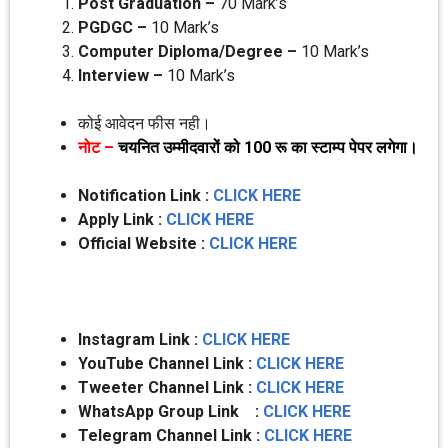
Post Graduation –
70 Mark’s
PGDGC –
10 Mark’s
Computer Diploma/Degree –
10 Mark’s
Interview –
10 Mark’s
कोई आवेदन फीस नही।
नोट –
चयनित उम्‍मीदवारों को 100 रू का स्‍टाम्‍प पेपर लगेगा।
Notification Link :
CLICK HERE
Apply Link :
CLICK HERE
Official Website :
CLICK HERE
Instagram Link :
CLICK HERE
YouTube Channel Link :
CLICK HERE
Tweeter Channel Link :
CLICK HERE
WhatsApp Group Link :
CLICK HERE
Telegram Channel Link :
CLICK HERE