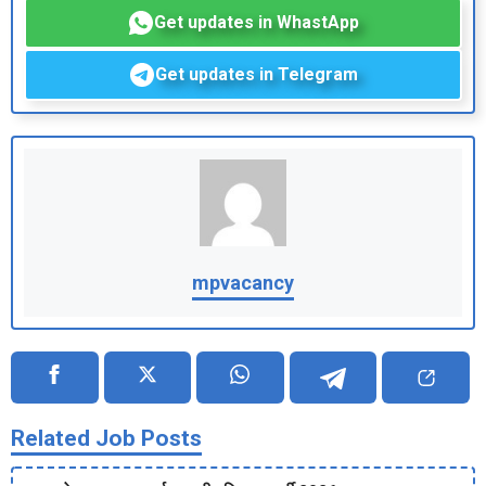
Get updates in WhastApp
Get updates in Telegram
mpvacancy
Related Job Posts