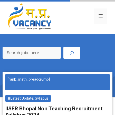
Skip
to
content
Menu
Search
[rank_math_breadcrumb]
Latest Update
,
Syllabus
IISER Bhopal Non Teaching Recruitment