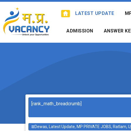
Skip
to
LATEST UPDATE
M
content
ADMISSION
ANSWER KE
Search
[rank_math_breadcrumb]
Dewas
,
Latest Update
,
MP PRIVATE JOBS
,
Ratlam
,
U