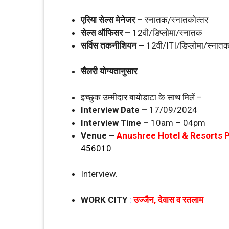
एरिया सेल्‍स मेनेजर –
स्‍नातक/स्‍नातकोत्‍तर
सेल्‍स ऑफिसर –
12वी/डिप्‍लोमा/स्‍नातक
सर्विस त‍कनीशियन –
12वी/ITI/डिप्‍लोमा/स्‍नात
सैलरी योग्‍यतानुसार
इच्‍छुक उम्‍मीदार बायोडाटा के साथ मिलें –
Interview Date –
17/09/2024
Interview Time –
10am – 04pm
Venue –
Anushree Hotel & Resorts 
456010
Interview.
WORK CITY
:
उज्‍जैन, देवास व रतलाम