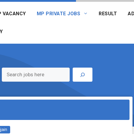
P VACANCY
MP PRIVATE JOBS
RESULT
AD
Y
jjain