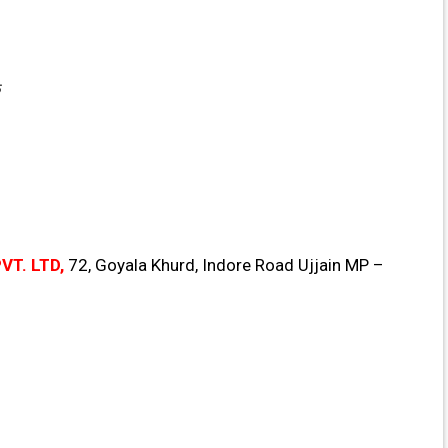
क
PVT. LTD,
72, Goyala Khurd, Indore Road Ujjain MP –