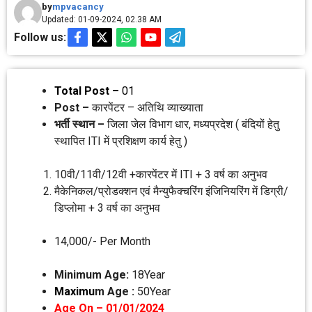
by
mpvacancy
Updated: 01-09-2024, 02.38 AM
Follow us:
Total Post –
01
Post –
कारपेंटर – अतिथि व्‍याख्‍याता
भर्ती स्‍थान –
जिला जेल विभाग धार, मध्‍यप्रदेश ( बंदियों हेतु
स्‍थापित ITI में प्रशिक्षण कार्य हेतु )
10वी/11वी/12वी +कारपेंटर में ITI + 3 वर्ष का अनुभव
मैकेनिकल/प्रोडक्‍शन एवं मैन्‍युफैक्‍चरिंंग इंजिनियरिंग में डिग्री/
डिप्‍लोमा + 3 वर्ष का अनुभव
14,000/- Per Month
Minimum Age:
18Year
Maximu
m Age :
50Year
Age On – 01/01/2024