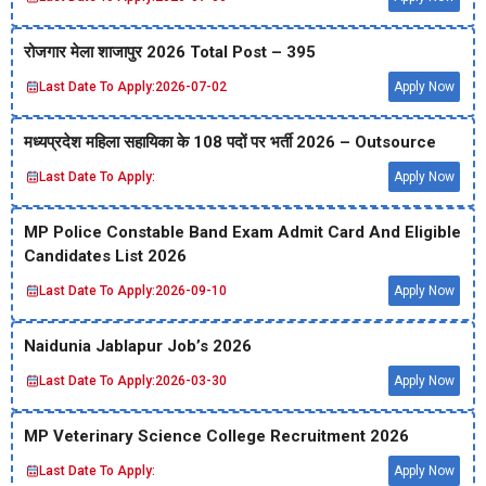
रोजगार मेला शाजापुर 2026 Total Post – 395
Last Date To Apply:
2026-07-02
Apply Now
मध्‍यप्रदेश महिला सहायिका के 108 पदों पर भर्ती 2026 – Outsource
Last Date To Apply:
Apply Now
MP Police Constable Band Exam Admit Card And Eligible
Candidates List 2026
Last Date To Apply:
2026-09-10
Apply Now
Naidunia Jablapur Job’s 2026
Last Date To Apply:
2026-03-30
Apply Now
MP Veterinary Science College Recruitment 2026
Last Date To Apply:
Apply Now