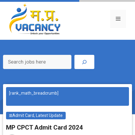
Skip
to
content
Menu
Search
[rank_math_breadcrumb]
Admit Card
,
Latest Update
MP CPCT Admit Card 2024