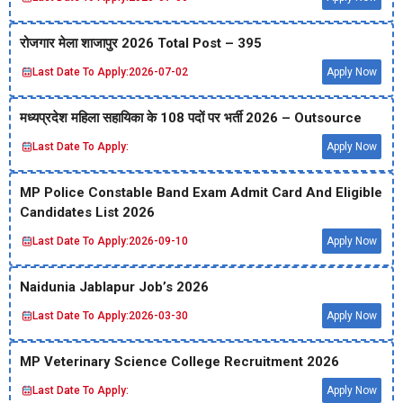
रोजगार मेला शाजापुर 2026 Total Post – 395
Last Date To Apply:
2026-07-02
Apply Now
मध्‍यप्रदेश महिला सहायिका के 108 पदों पर भर्ती 2026 – Outsource
Last Date To Apply:
Apply Now
MP Police Constable Band Exam Admit Card And Eligible
Candidates List 2026
Last Date To Apply:
2026-09-10
Apply Now
Naidunia Jablapur Job’s 2026
Last Date To Apply:
2026-03-30
Apply Now
MP Veterinary Science College Recruitment 2026
Last Date To Apply:
Apply Now