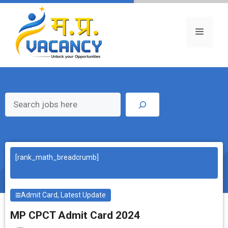
Skip
to
content
Menu
Search
[rank_math_breadcrumb]
Admit Card
,
Latest Update
MP CPCT Admit Card 2024