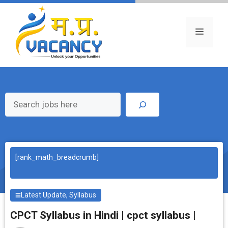
Skip
to
content
Menu
Search
[rank_math_breadcrumb]
Latest Update
,
Syllabus
CPCT Syllabus in Hindi | cpct syllabus |